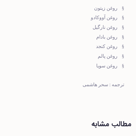
§
روغن زیتون
§
روغن آووکادو
§
روغن نارگیل
§
روغن بادام
§
روغن کنجد
§
روغن پالم
§
روغن سویا
ترجمه : سحر هاشمی
مطالب مشابه