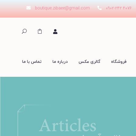
boutique.zibaee@gmail.com
0902-242 4076
فروشگاه
گالری عکس
درباره ما
تماس با ما