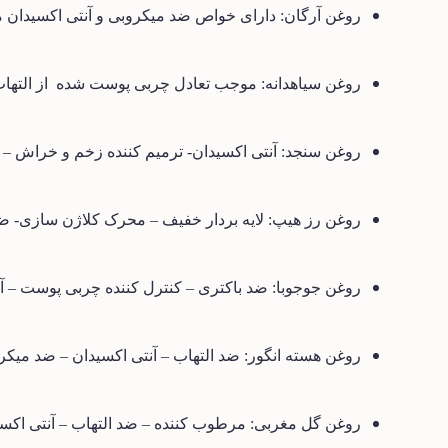
روغن آرگان: دارای خواص ضد میکروبی و آنتی اکسیدان
روغن سیاهدانه: موجب تعادل چربی پوست شده
از الته
روغن سنجد: آنتی اکسیدان- ترمیم کننده زخم و خراش
–
م
روغن رز هیپ: لایه بردار خفیف
–
محرک کلاژن سازی- ضد
روغن جوجوبا: ضد باکتری
–
کنترل کننده چربی پوست
–
آن
روغن هسته انگور: ضد التهاب
–
آنتی اکسیدان
–
ضد میکر
روغن گل مغربی: مرطوب کننده
–
ضد التهاب
–
آنتی اکس