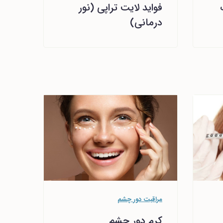
فواید لایت تراپی (نور
درمانی)
مراقبت دور چشم
کرم دور چشم