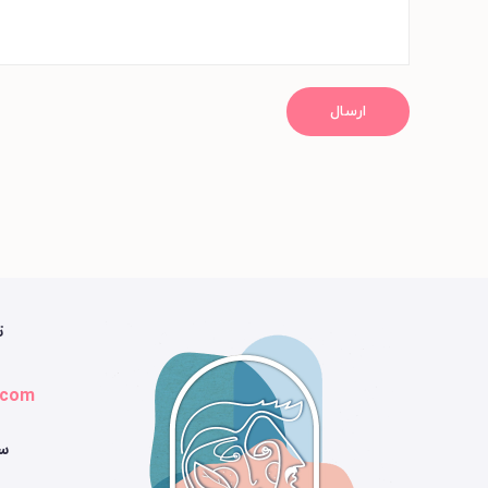
ارسال
ت
.com
سا