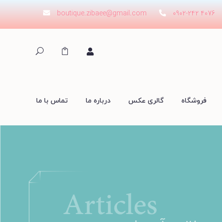
boutique.zibaee@gmail.com
0902-242 4076
فروشگاه
گالری عکس
درباره ما
تماس با ما