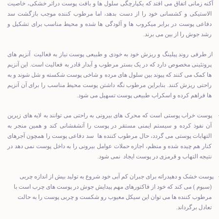
آکنه زمانی اتفاق می افتد که یکپارچگی سلول ها و بافت پوست دراثر خشکی، خاصیت
الاستیکی و کشسانی خود را از دست بدهد، اما مرطوب کننده موجب بازگشت سد
دفاعی پوست در برابر میکروب ها و آلودگی ها شده و محیط مناسب برای تشکیل و
رشد جوش را از بین می برند.
از طرفی روند پیلینگ و ریزش خود به خودی و طبیعی پوست نیاز به فعالیت
آنزیم های
پروتئینی مخصوص دارد که در یک بستر مرطوب و آبدار قادر به فعالیت است. این آنزیم
ها کمک می کنند که پیوند بین سلول های مرده و شاخی پوست شکسته و شل شوند و به
راحتی ریزش کنند. بنابراین مرطوب نگه داشتن پوست محیط مناسب را برای آن آنزیم
ها فراهم کرده و اسکراب طبیعی پوست تسهیل می شود.
پوست خراب پوستی است که محرک های بیرونی به راحتی می توانند به لایه های زیرین
آن نفوذ کرده و سیستم ایمنی مستقر در پوست را آتشفشانی کند و همین منجر به
التهابات پوستی می گردد، حال مرطوب کننده ها
سد دفاعی پوست را همچون آجرهای
کنار هم چیده شده و منظم، اجازه حملات عوامل بیرونی را به داخل پوست نمی دهد در
نتیجه التهاب و قرمزی در پوست ایجاد
نمی شود.
پوست خشک و دهیدراته برای جبران کم آبی خود شروع به تولید بیش از اندازه چربی
(سبوم ) می کند که خود از فاکتورهای مهم پیدایش جوش در پوست های چرب است با
مرطوب کننده ها می توان این سیکل معیوب رو شکست و چربی پوست را به حالت
تعادل برگرداند.