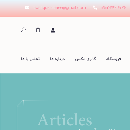
boutique.zibaee@gmail.com
0902-242 4076
فروشگاه
گالری عکس
درباره ما
تماس با ما