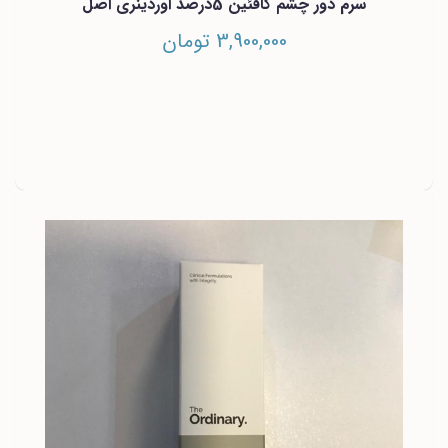
سرم دور چشم کافئین 5درصد اوردینری اصل
3,900,000 تومان