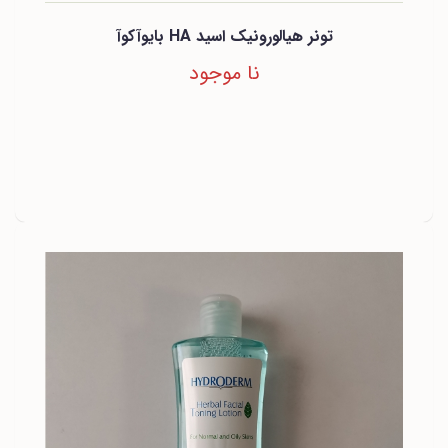
تونر هیالورونیک اسید HA بایوآکوآ
نا موجود