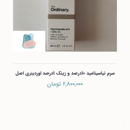
سرم نیاسینامید 10درصد و زینک 1درصد اوردینری اصل
2,800,000 تومان