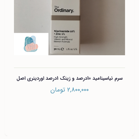
سرم نیاسینامید 10درصد و زینک 1درصد اوردینری اصل
2,800,000 تومان