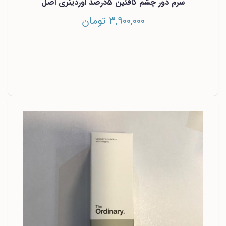
سرم دور چشم کافئین 5درصد اوردینری اصل
3,900,000 تومان