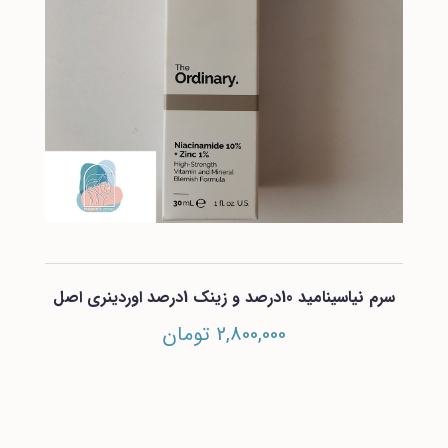
سرم نیاسینامید 10درصد و زینک 1درصد اوردینری اصل
2,800,000 تومان