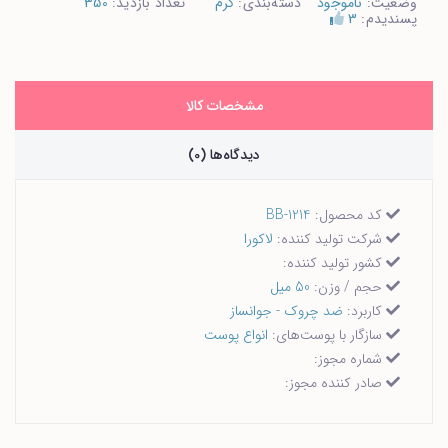
وضعیت:
ناموجود
دسته‌بندی:
کرم
تعداد بازدید:
350
پسندیدم:
3
مشخصات کالا
دیدگاه‌ها (0)
کد محصول:
BB-1214
شرکت تولید کننده:
لاکورا
کشور تولید کننده:
حجم / وزن:
50 میل
کاربرد:
ضد چروک - جوانساز
سازگار با پوست‌های:
انواع پوست
شماره مجوز:
صادر کننده مجوز: