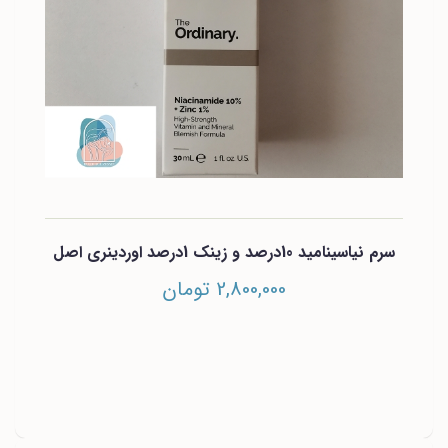
سرم نیاسینامید 10درصد و زینک 1درصد اوردینری اصل
2,800,000 تومان