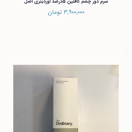
سرم دور چشم کافئین 5درصد اوردینری اصل
3,900,000 تومان