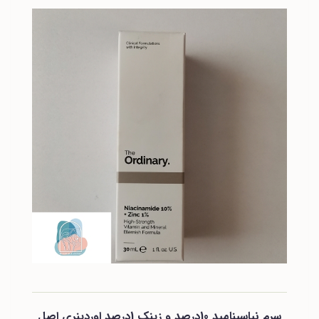
سرم نیاسینامید 10درصد و زینک 1درصد اوردینری اصل